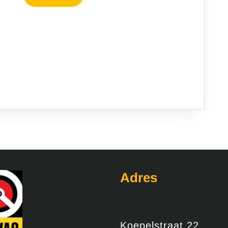
MEER
Adres
Koepelstraat 22