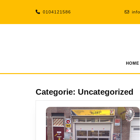
Ga
naar
0104121586
inf
de
inhoud
HOME
Categorie:
Uncategorized