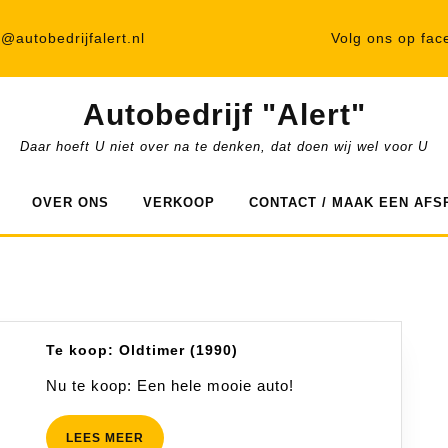
o@autobedrijfalert.nl
Volg ons op fac
Autobedrijf "Alert"
Daar hoeft U niet over na te denken, dat doen wij wel voor U
OVER ONS
VERKOOP
CONTACT / MAAK EEN AFS
Te
Te koop: Oldtimer (1990)
koop:
Oldtimer
Nu te koop: Een hele mooie auto!
(1990)
LEES
LEES MEER